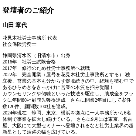
登壇者のご紹介
山田 章代
花見木社労士事務所 代表
社会保険労務士
静岡県清水区（旧清水市）出身
2016年 社労士試験合格
2017年 修行のため社労士事務所へ就職
2022年 完全開業（屋号を花見木社労士事務所とする） 独
立後、営業の基本も分からず惨敗続きの中、経験を積む中で
あるひらめきをきっかけに営業の本質を掴み覚醒！
カウンセリングや傾聴といった技法を駆使し、助成金をフッ
クに年間80社顧問先獲得達成！さらに開業2年目にして案件
数120件、顧問数100社を達成。
2024年現在 静岡、東京、横浜を拠点に一人事務所から6名
体制で事業を拡大し続けている。 さらに9月には東京、名古
屋、大阪にて大型セミナーへ登壇されるなど社労士業界の超
新星として活躍の幅を広げている。