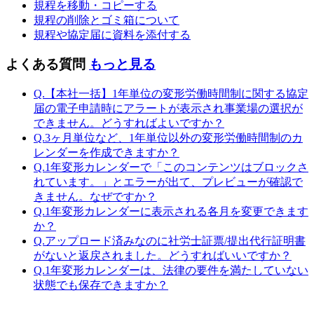
規程を移動・コピーする
規程の削除とゴミ箱について
規程や協定届に資料を添付する
よくある質問
もっと見る
Q.【本社一括】1年単位の変形労働時間制に関する協定
届の電子申請時にアラートが表示され事業場の選択が
できません。どうすればよいですか？
Q.3ヶ月単位など、1年単位以外の変形労働時間制のカ
レンダーを作成できますか？
Q.1年変形カレンダーで「このコンテンツはブロックさ
れています。」とエラーが出て、プレビューが確認で
きません。なぜですか？
Q.1年変形カレンダーに表示される各月を変更できます
か？
Q.アップロード済みなのに社労士証票/提出代行証明書
がないと返戻されました。どうすればいいですか？
Q.1年変形カレンダーは、法律の要件を満たしていない
状態でも保存できますか？